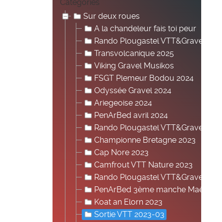
Categories
Sur deux roues
A la chandeleur fais toi peur
Rando Plougastel VTT&Gravel 202
Transvolcanique 2025
Viking Gravel Musikos
FSGT Plemeur Bodou 2024
Odyssée Gravel 2024
Ariegeoise 2024
PenArBed avril 2024
Rando Plougastel VTT&Gravel 202
Championne Bretagne 2023
Cap Nore 2023
Camfrout VTT Nature 2023
Rando Plougastel VTT&Gravel 202
PenArBed 3ème manche Maëlya
Koat an Elorn 2023
Sortie VTT 2023-03