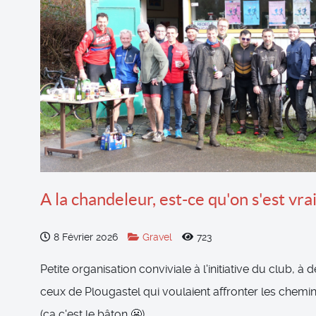
A la chandeleur, est-ce qu'on s'est vra
8 Février 2026
Gravel
723
Petite organisation conviviale à l'initiative du club, à 
ceux de Plougastel qui voulaient affronter les chemi
(ça c'est le bâton 😬)