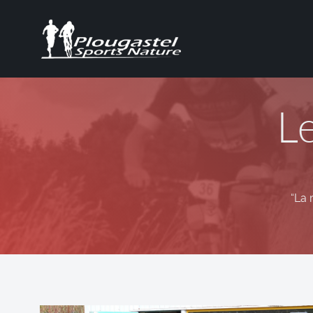
L
“La 