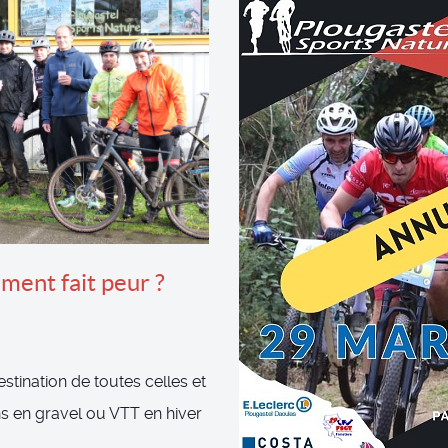
iment fait peur ?
destination de toutes celles et
ns en gravel ou VTT en hiver