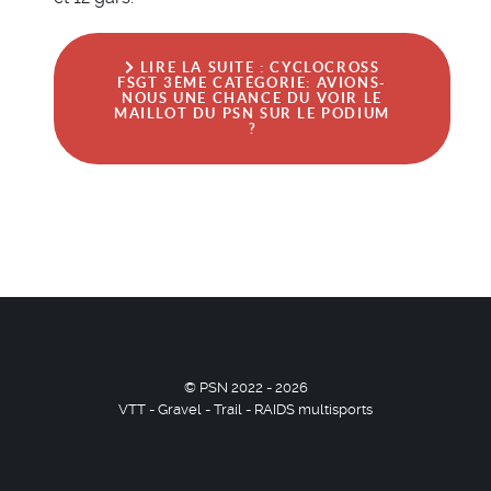
LIRE LA SUITE : CYCLOCROSS
FSGT 3ÈME CATÉGORIE: AVIONS-
NOUS UNE CHANCE DU VOIR LE
MAILLOT DU PSN SUR LE PODIUM
?
© PSN 2022 - 2026
VTT - Gravel - Trail - RAIDS multisports