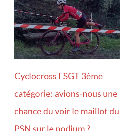
Cyclocross FSGT 3ème
catégorie: avions-nous une
chance du voir le maillot du
PSN sur le podium ?