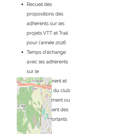
Recueil des
propositions des
adhérents sur les
projets VTT et Trail
pour l’année 2026
Temps d’échange
avec les adhérents
sur le
fonctionnement et
les activités du club
Renouvellement ou
remplacement des
membres sortants
du Conseil