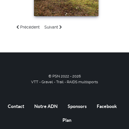
Article précédent : Koat an Elorn
Article suivant : Rando VTT & Gravel 2023
Précédent
Suivant
© PSN 2022 - 2026
VTT - Gravel - Trail - RAIDS multisports
Contact
Notre ADN
Sponsors
Facebook
Plan